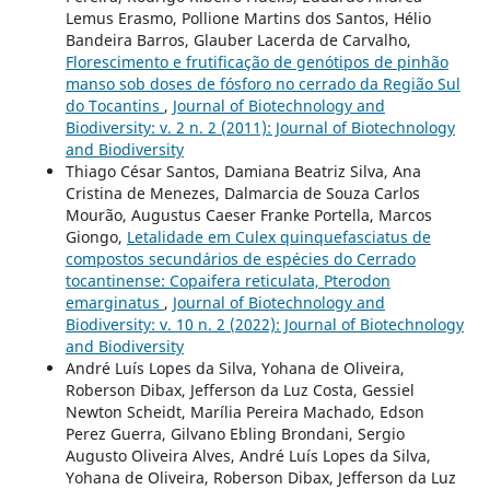
Lemus Erasmo, Pollione Martins dos Santos, Hélio
Bandeira Barros, Glauber Lacerda de Carvalho,
Florescimento e frutificação de genótipos de pinhão
manso sob doses de fósforo no cerrado da Região Sul
do Tocantins
,
Journal of Biotechnology and
Biodiversity: v. 2 n. 2 (2011): Journal of Biotechnology
and Biodiversity
Thiago César Santos, Damiana Beatriz Silva, Ana
Cristina de Menezes, Dalmarcia de Souza Carlos
Mourão, Augustus Caeser Franke Portella, Marcos
Giongo,
Letalidade em Culex quinquefasciatus de
compostos secundários de espécies do Cerrado
tocantinense: Copaifera reticulata, Pterodon
emarginatus
,
Journal of Biotechnology and
Biodiversity: v. 10 n. 2 (2022): Journal of Biotechnology
and Biodiversity
André Luís Lopes da Silva, Yohana de Oliveira,
Roberson Dibax, Jefferson da Luz Costa, Gessiel
Newton Scheidt, Marília Pereira Machado, Edson
Perez Guerra, Gilvano Ebling Brondani, Sergio
Augusto Oliveira Alves, André Luís Lopes da Silva,
Yohana de Oliveira, Roberson Dibax, Jefferson da Luz