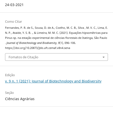
24-03-2021
Como Citar
Fernandes, P. R. de S., Sousa, D. de A., Coelho, M. C. B., Silva , M. V. C., Lima, E.
N. P., Ataide, Y. S. B. ., & Limeira, M. M. C. (2021). Equações hipsométricas para
Pinus sp. na estação experimental de ciências florestais de Itatinga, São Paulo
.
Journal of Biotechnology and Biodiversity
,
9
(1), 096–106.
https://doi.org/10.20873/jbb.uft.cemaf.v8n4.sena
Fomatos de Citação
Edição
v. 9 n. 1 (2021): Journal of Biotechnology and Biodiversity
Seção
Ciências Agrárias