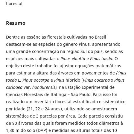
florestal
Resumo
Dentre as essências florestais cultivadas no Brasil
destacam-se as espécies do gênero Pinus, apresentando
uma grande concentração na região Sul do país, sendo as
espécies mais cultivadas o
Pinus elliottii
e
Pinus taeda
. O
objetivo deste trabalho foi ajustar equações matemáticas
para estimar a altura das árvores em povoamentos de
Pinus
taeda
L,
Pinus oocarpa
e
Pinus
híbrido (
Pinus oocarpa
x
Pinus
caribaea
var.
hondurensis),
na Estação Experimental de
Ciências Florestais de Itatinga – São Paulo. Para isso foi
realizado um inventário florestal estratificado e sistemático
por idade (21, 22 e 24 anos), utilizando-se amostragem
sistemática de 3 parcelas por área. Cada parcela consistiu
de 90 árvores das quais foram medidos todos diâmetros à
1,30 m do solo (DAP) e medidas as alturas totais das 10