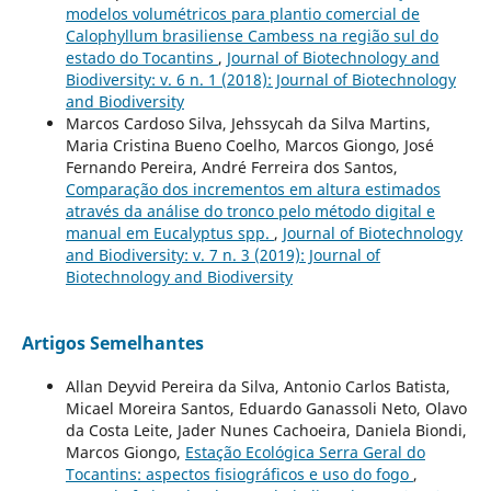
modelos volumétricos para plantio comercial de
Calophyllum brasiliense Cambess na região sul do
estado do Tocantins
,
Journal of Biotechnology and
Biodiversity: v. 6 n. 1 (2018): Journal of Biotechnology
and Biodiversity
Marcos Cardoso Silva, Jehssycah da Silva Martins,
Maria Cristina Bueno Coelho, Marcos Giongo, José
Fernando Pereira, André Ferreira dos Santos,
Comparação dos incrementos em altura estimados
através da análise do tronco pelo método digital e
manual em Eucalyptus spp.
,
Journal of Biotechnology
and Biodiversity: v. 7 n. 3 (2019): Journal of
Biotechnology and Biodiversity
Artigos Semelhantes
Allan Deyvid Pereira da Silva, Antonio Carlos Batista,
Micael Moreira Santos, Eduardo Ganassoli Neto, Olavo
da Costa Leite, Jader Nunes Cachoeira, Daniela Biondi,
Marcos Giongo,
Estação Ecológica Serra Geral do
Tocantins: aspectos fisiográficos e uso do fogo
,