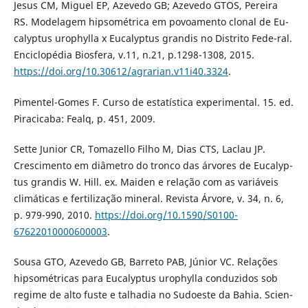
Jesus CM, Miguel EP, Azevedo GB; Azevedo GTOS, Pereira
RS. Modelagem hipsométrica em povoamento clonal de Eu-
calyptus urophylla x Eucalyptus grandis no Distrito Fede-ral.
Enciclopédia Biosfera, v.11, n.21, p.1298-1308, 2015.
https://doi.org/10.30612/agrarian.v11i40.3324
.
Pimentel-Gomes F. Curso de estatística experimental. 15. ed.
Piracicaba: Fealq, p. 451, 2009.
Sette Junior CR, Tomazello Filho M, Dias CTS, Laclau JP.
Crescimento em diâmetro do tronco das árvores de Eucalyp-
tus grandis W. Hill. ex. Maiden e relação com as variáveis
climáticas e fertilização mineral. Revista Árvore, v. 34, n. 6,
p. 979-990, 2010.
https://doi.org/10.1590/S0100-
67622010000600003
.
Sousa GTO, Azevedo GB, Barreto PAB, Júnior VC. Relações
hipsométricas para Eucalyptus urophylla conduzidos sob
regime de alto fuste e talhadia no Sudoeste da Bahia. Scien-