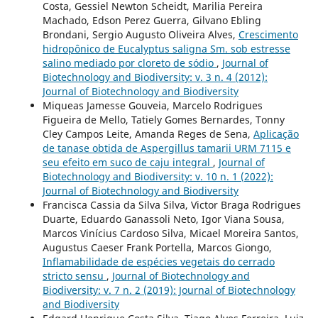
Costa, Gessiel Newton Scheidt, Marilia Pereira
Machado, Edson Perez Guerra, Gilvano Ebling
Brondani, Sergio Augusto Oliveira Alves,
Crescimento
hidropônico de Eucalyptus saligna Sm. sob estresse
salino mediado por cloreto de sódio
,
Journal of
Biotechnology and Biodiversity: v. 3 n. 4 (2012):
Journal of Biotechnology and Biodiversity
Miqueas Jamesse Gouveia, Marcelo Rodrigues
Figueira de Mello, Tatiely Gomes Bernardes, Tonny
Cley Campos Leite, Amanda Reges de Sena,
Aplicação
de tanase obtida de Aspergillus tamarii URM 7115 e
seu efeito em suco de caju integral
,
Journal of
Biotechnology and Biodiversity: v. 10 n. 1 (2022):
Journal of Biotechnology and Biodiversity
Francisca Cassia da Silva Silva, Victor Braga Rodrigues
Duarte, Eduardo Ganassoli Neto, Igor Viana Sousa,
Marcos Vinícius Cardoso Silva, Micael Moreira Santos,
Augustus Caeser Frank Portella, Marcos Giongo,
Inflamabilidade de espécies vegetais do cerrado
stricto sensu
,
Journal of Biotechnology and
Biodiversity: v. 7 n. 2 (2019): Journal of Biotechnology
and Biodiversity