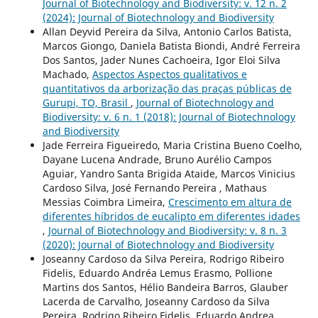
Journal of Biotechnology and Biodiversity: v. 12 n. 2
(2024): Journal of Biotechnology and Biodiversity
Allan Deyvid Pereira da Silva, Antonio Carlos Batista,
Marcos Giongo, Daniela Batista Biondi, André Ferreira
Dos Santos, Jader Nunes Cachoeira, Igor Eloi Silva
Machado,
Aspectos Aspectos qualitativos e
quantitativos da arborização das praças públicas de
Gurupi, TO, Brasil
,
Journal of Biotechnology and
Biodiversity: v. 6 n. 1 (2018): Journal of Biotechnology
and Biodiversity
Jade Ferreira Figueiredo, Maria Cristina Bueno Coelho,
Dayane Lucena Andrade, Bruno Aurélio Campos
Aguiar, Yandro Santa Brigida Ataide, Marcos Vinicius
Cardoso Silva, José Fernando Pereira , Mathaus
Messias Coimbra Limeira,
Crescimento em altura de
diferentes híbridos de eucalipto em diferentes idades
,
Journal of Biotechnology and Biodiversity: v. 8 n. 3
(2020): Journal of Biotechnology and Biodiversity
Joseanny Cardoso da Silva Pereira, Rodrigo Ribeiro
Fidelis, Eduardo Andréa Lemus Erasmo, Pollione
Martins dos Santos, Hélio Bandeira Barros, Glauber
Lacerda de Carvalho, Joseanny Cardoso da Silva
Pereira, Rodrigo Ribeiro Fidelis, Eduardo Andrea