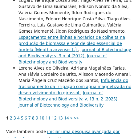
Edgard Henrique Costa Silva, Tiago Alves Ferreira, Luiz
Gustavo de Lima Guimarães, Edilson Nonato da Silva,
Valéria Gomes Momenté, Ildon Rodrigues do
Nascimento, Edgard Henrique Costa Silva, Tiago Alves
Ferreira, Luiz Gustavo de Lima Guimarães, Valéria
Gomes Momenté, Ildon Rodrigues do Nascinmento,
Espaçamento entre linhas e horários de colheita na
produção de biomassa e teor de óleo essencial de
hortelã (Mentha arvensis L.)
,
Journal of Biotechnology
and Biodiversity: v. 3 n. 4 (2012): Journal of
Biotechnology and Biodiversity
Lorene Alves de Oliveira, Adriana Magalhães Farias,
Ana Flávia Cordeiro de Brito, Alisson Macendo Amaral,
Maria Ângela Cruz Macêdo dos Santos,
Influência do
fracionamento da irrigação com água magnetizada no
desen-volvimento do girassol
,
Journal of
Biotechnology and Biodiversity: v. 13 n. 2 (2025):
Journal of Biotechnology and Biodiversity
1
2
3
4
5
6
7
8
9
10
11
12
13
14
>
>>
Você também pode
iniciar uma pesquisa avançada por