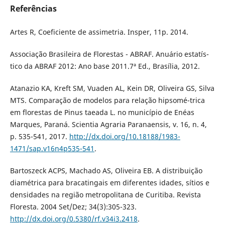
Referências
Artes R, Coeficiente de assimetria. Insper, 11p. 2014.
Associação Brasileira de Florestas - ABRAF. Anuário estatís-
tico da ABRAF 2012: Ano base 2011.7ª Ed., Brasília, 2012.
Atanazio KA, Kreft SM, Vuaden AL, Kein DR, Oliveira GS, Silva
MTS. Comparação de modelos para relação hipsomé-trica
em florestas de Pinus taeada L. no município de Enéas
Marques, Paraná. Scientia Agraria Paranaensis, v. 16, n. 4,
p. 535-541, 2017.
http://dx.doi.org/10.18188/1983-
1471/sap.v16n4p535-541
.
Bartoszeck ACPS, Machado AS, Oliveira EB. A distribuição
diamétrica para bracatingais em diferentes idades, sítios e
densidades na região metropolitana de Curitiba. Revista
Floresta. 2004 Set/Dez; 34(3):305-323.
http://dx.doi.org/0.5380/rf.v34i3.2418
.