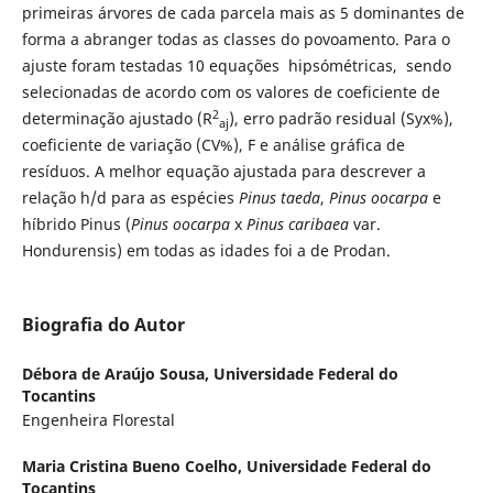
primeiras árvores de cada parcela mais as 5 dominantes de
forma a abranger todas as classes do povoamento. Para o
ajuste foram testadas 10 equações hipsómétricas, sendo
selecionadas de acordo com os valores de coeficiente de
2
determinação ajustado (R
), erro padrão residual (Syx%),
aj
coeficiente de variação (CV%), F e análise gráfica de
resíduos. A melhor equação ajustada para descrever a
relação h/d para as espécies
Pinus taeda
,
Pinus oocarpa
e
híbrido Pinus (
Pinus oocarpa
x
Pinus caribaea
var.
Hondurensis) em todas as idades foi a de Prodan.
Biografia do Autor
Débora de Araújo Sousa,
Universidade Federal do
Tocantins
Engenheira Florestal
Maria Cristina Bueno Coelho,
Universidade Federal do
Tocantins