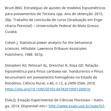
Brum BNS. Estratégias de ajustes de modelos hipsométricos
para povoamentos de Tectona spp. Ano de obtenção: 2015,
30p. Trabalho de conclusão de curso (Graduação em Enge-
nharia Florestal) – Universidade Federal do Mato Grosso.
Cuiabá.
Cohen J. Statistical power analysis for the behavioral
sciences. Hillsdale: Lawrence Erlbaum Associates
Publishers; 1988. 567p.
Donadoni AX, Pelissari AL, Drescher R, Rosa GD. Relação
hipsométrica para Pinus caribaea var. hondurensis e Pinus
tecunumanii em povoamento homogêneo no Estado de
Rondônia. Ciência Rural, v.40, n.12, p.2499-2504, 2010.
https://doi.org/10.1590/S0103-84782010001200010
.
ESALQ, Estação Experimental de Ciências Florestais – Itatin-
ga, 2014. Disponível em:<
http://www.esalq.usp.br/svee/lcf-