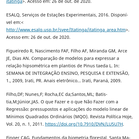
itatinga
>. Acesso em: 26 de out. de 2020.
ESALQ, Serviços de Estações Experimentais, 2016. Disponí-
vel em:<
http://www.esalq.usp.br/svee/Itatinga/itatinga_area.htm
>.
Acesso em: 26 de out. de 2020.
Figueiredo R, Nascimento FAF, Filho AF, Miranda GM, Arce
JE, Dias AN. Comparação de modelos para expressar a
relação hipsométrica em plantios de Pinus taeda L. In:
SEMANA DE INTEGRAÇÃO ENSINO, PESQUISA E EXTENSÃO,
1., 2009, Irati, PR. Anais eletrônico... Irati, Paraná, 2009.
Filho,DF; Nunes,F; Rocha,EC da;Santos,ML; Batis-
tia,M;Júnior,JAS. O que Fazer e o que Não Fazer com a
Regressão: pressupostos e aplicações do modelo linear de
Mínimos Quadrados Ordinários (MQO). Revista Política Hoje,
Vol. 20, n. 1, 2011.
https://doi.org/10.7910/DVN/LU5U7H
.
Finger CAG. Fundamentos da biometria florestal. Santa Ma-