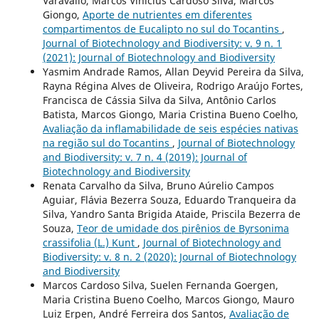
Varavallo, Marcos Vinicius Cardoso Silva, Marcos
Giongo,
Aporte de nutrientes em diferentes
compartimentos de Eucalipto no sul do Tocantins
,
Journal of Biotechnology and Biodiversity: v. 9 n. 1
(2021): Journal of Biotechnology and Biodiversity
Yasmim Andrade Ramos, Allan Deyvid Pereira da Silva,
Rayna Régina Alves de Oliveira, Rodrigo Araújo Fortes,
Francisca de Cássia Silva da Silva, Antônio Carlos
Batista, Marcos Giongo, Maria Cristina Bueno Coelho,
Avaliação da inflamabilidade de seis espécies nativas
na região sul do Tocantins
,
Journal of Biotechnology
and Biodiversity: v. 7 n. 4 (2019): Journal of
Biotechnology and Biodiversity
Renata Carvalho da Silva, Bruno Aúrelio Campos
Aguiar, Flávia Bezerra Souza, Eduardo Tranqueira da
Silva, Yandro Santa Brigida Ataide, Priscila Bezerra de
Souza,
Teor de umidade dos pirênios de Byrsonima
crassifolia (L.) Kunt
,
Journal of Biotechnology and
Biodiversity: v. 8 n. 2 (2020): Journal of Biotechnology
and Biodiversity
Marcos Cardoso Silva, Suelen Fernanda Goergen,
Maria Cristina Bueno Coelho, Marcos Giongo, Mauro
Luiz Erpen, André Ferreira dos Santos,
Avaliação de