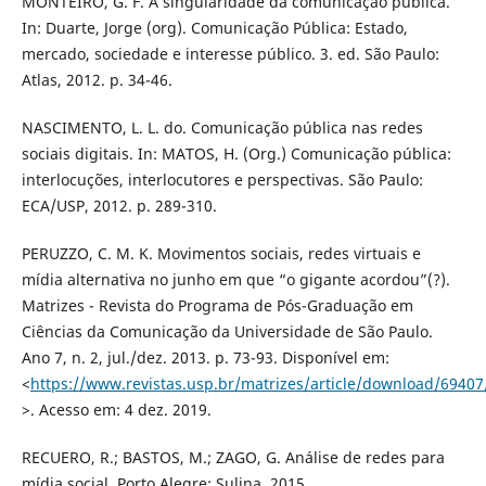
MONTEIRO, G. F. A singularidade da comunicação pública.
In: Duarte, Jorge (org). Comunicação Pública: Estado,
mercado, sociedade e interesse público. 3. ed. São Paulo:
Atlas, 2012. p. 34-46.
NASCIMENTO, L. L. do. Comunicação pública nas redes
sociais digitais. In: MATOS, H. (Org.) Comunicação pública:
interlocuções, interlocutores e perspectivas. São Paulo:
ECA/USP, 2012. p. 289-310.
PERUZZO, C. M. K. Movimentos sociais, redes virtuais e
mídia alternativa no junho em que “o gigante acordou”(?).
Matrizes - Revista do Programa de Pós-Graduação em
Ciências da Comunicação da Universidade de São Paulo.
Ano 7, n. 2, jul./dez. 2013. p. 73-93. Disponível em:
<
https://www.revistas.usp.br/matrizes/article/download/6940
>. Acesso em: 4 dez. 2019.
RECUERO, R.; BASTOS, M.; ZAGO, G. Análise de redes para
mídia social. Porto Alegre: Sulina, 2015.