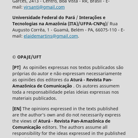
Garcês, 2413 - Centro, Boa Vista - RR, Brasil - E-
mail:
vjrsanti@gmail.com
Universidade Federal do Pará
/
Interações e
Tecnologias na Amazônia (ITA)/UFPA-CNPq)
/ Rua
Augusto Corrêa, 1 - Guamá, Belém - PA, 66075-110 - E-
mail:
elaidemartins@gmail.com
.
© OPAJE/UFT
[PT]
As opiniões expressas nos textos publicados são
próprias do autor e não expressam necessariamente
as opiniões dos editores da
Aturá - Revista Pan-
Amazônica de Comunicação
. Os autores assumem
toda a responsabilidade pelas ideias expressas nos
materiais publicados.
[EN]
The opinions expressed in the texts published
are the author’s own and do not necessarily express
the views of
Aturá - Revista Pan-Amazônica de
Comunicação
editors. The authors assume all
responsibility for the ideas expressed in the published