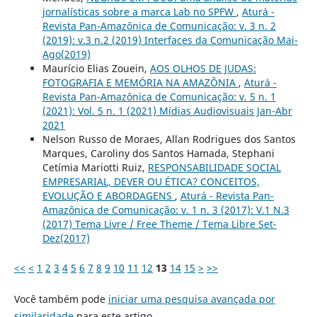
jornalísticas sobre a marca Lab no SPFW
,
Aturá -
Revista Pan-Amazônica de Comunicação: v. 3 n. 2
(2019): v.3 n.2 (2019) Interfaces da Comunicação Mai-
Ago(2019)
Maurício Elias Zouein,
AOS OLHOS DE JUDAS:
FOTOGRAFIA E MEMÓRIA NA AMAZÔNIA
,
Aturá -
Revista Pan-Amazônica de Comunicação: v. 5 n. 1
(2021): Vol. 5 n. 1 (2021) Mídias Audiovisuais Jan-Abr
2021
Nelson Russo de Moraes, Allan Rodrigues dos Santos
Marques, Caroliny dos Santos Hamada, Stephani
Cetímia Mariotti Ruiz,
RESPONSABILIDADE SOCIAL
EMPRESARIAL, DEVER OU ÉTICA? CONCEITOS,
EVOLUÇÃO E ABORDAGENS
,
Aturá - Revista Pan-
Amazônica de Comunicação: v. 1 n. 3 (2017): V.1 N.3
(2017) Tema Livre / Free Theme / Tema Libre Set-
Dez(2017)
<<
<
1
2
3
4
5
6
7
8
9
10
11
12
13
14
15
>
>>
Você também pode
iniciar uma pesquisa avançada por
similaridade
para este artigo.