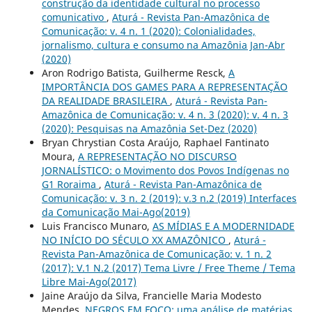
construção da identidade cultural no processo
comunicativo
,
Aturá - Revista Pan-Amazônica de
Comunicação: v. 4 n. 1 (2020): Colonialidades,
jornalismo, cultura e consumo na Amazônia Jan-Abr
(2020)
Aron Rodrigo Batista, Guilherme Resck,
A
IMPORTÂNCIA DOS GAMES PARA A REPRESENTAÇÃO
DA REALIDADE BRASILEIRA
,
Aturá - Revista Pan-
Amazônica de Comunicação: v. 4 n. 3 (2020): v. 4 n. 3
(2020): Pesquisas na Amazônia Set-Dez (2020)
Bryan Chrystian Costa Araújo, Raphael Fantinato
Moura,
A REPRESENTAÇÃO NO DISCURSO
JORNALÍSTICO: o Movimento dos Povos Indígenas no
G1 Roraima
,
Aturá - Revista Pan-Amazônica de
Comunicação: v. 3 n. 2 (2019): v.3 n.2 (2019) Interfaces
da Comunicação Mai-Ago(2019)
Luis Francisco Munaro,
AS MÍDIAS E A MODERNIDADE
NO INÍCIO DO SÉCULO XX AMAZÔNICO
,
Aturá -
Revista Pan-Amazônica de Comunicação: v. 1 n. 2
(2017): V.1 N.2 (2017) Tema Livre / Free Theme / Tema
Libre Mai-Ago(2017)
Jaine Araújo da Silva, Francielle Maria Modesto
Mendes,
NEGROS EM FOCO: uma análise de matérias