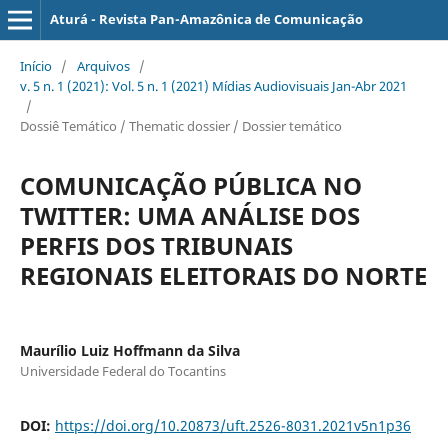
Aturá - Revista Pan-Amazônica de Comunicação
Início
/
Arquivos
/
v. 5 n. 1 (2021): Vol. 5 n. 1 (2021) Mídias Audiovisuais Jan-Abr 2021
/
Dossiê Temático / Thematic dossier / Dossier temático
COMUNICAÇÃO PÚBLICA NO
TWITTER: UMA ANÁLISE DOS
PERFIS DOS TRIBUNAIS
REGIONAIS ELEITORAIS DO NORTE
Maurílio Luiz Hoffmann da Silva
Universidade Federal do Tocantins
DOI:
https://doi.org/10.20873/uft.2526-8031.2021v5n1p36