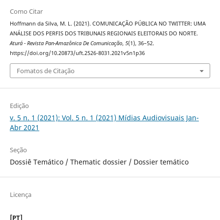
Como Citar
Hoffmann da Silva, M. L. (2021). COMUNICAÇÃO PÚBLICA NO TWITTER: UMA
ANÁLISE DOS PERFIS DOS TRIBUNAIS REGIONAIS ELEITORAIS DO NORTE.
Aturá - Revista Pan-Amazônica De Comunicação
,
5
(1), 36–52.
https://doi.org/10.20873/uft.2526-8031.2021v5n1p36
Fomatos de Citação
Edição
v. 5 n. 1 (2021): Vol. 5 n. 1 (2021) Mídias Audiovisuais Jan-
Abr 2021
Seção
Dossiê Temático / Thematic dossier / Dossier temático
Licença
[PT]