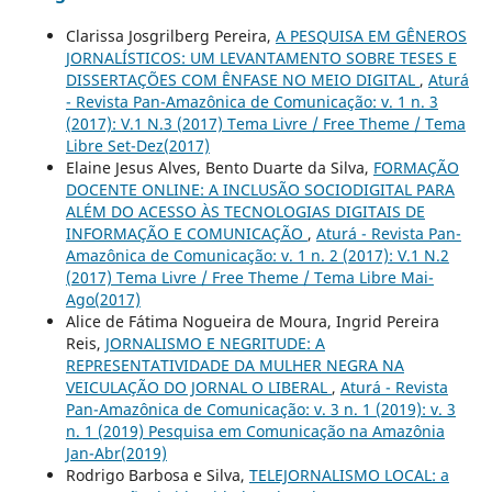
Clarissa Josgrilberg Pereira,
A PESQUISA EM GÊNEROS
JORNALÍSTICOS: UM LEVANTAMENTO SOBRE TESES E
DISSERTAÇÕES COM ÊNFASE NO MEIO DIGITAL
,
Aturá
- Revista Pan-Amazônica de Comunicação: v. 1 n. 3
(2017): V.1 N.3 (2017) Tema Livre / Free Theme / Tema
Libre Set-Dez(2017)
Elaine Jesus Alves, Bento Duarte da Silva,
FORMAÇÃO
DOCENTE ONLINE: A INCLUSÃO SOCIODIGITAL PARA
ALÉM DO ACESSO ÀS TECNOLOGIAS DIGITAIS DE
INFORMAÇÃO E COMUNICAÇÃO
,
Aturá - Revista Pan-
Amazônica de Comunicação: v. 1 n. 2 (2017): V.1 N.2
(2017) Tema Livre / Free Theme / Tema Libre Mai-
Ago(2017)
Alice de Fátima Nogueira de Moura, Ingrid Pereira
Reis,
JORNALISMO E NEGRITUDE: A
REPRESENTATIVIDADE DA MULHER NEGRA NA
VEICULAÇÃO DO JORNAL O LIBERAL
,
Aturá - Revista
Pan-Amazônica de Comunicação: v. 3 n. 1 (2019): v. 3
n. 1 (2019) Pesquisa em Comunicação na Amazônia
Jan-Abr(2019)
Rodrigo Barbosa e Silva,
TELEJORNALISMO LOCAL: a