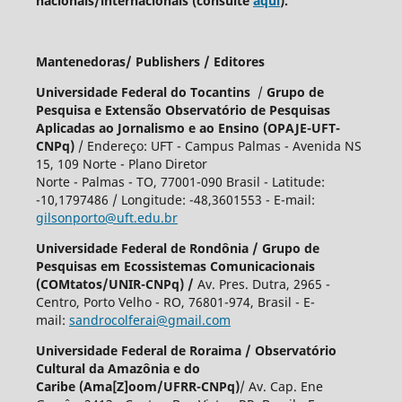
nacionais/internacionais (consulte
aqui
).
Mantenedoras/ Publishers / Editores
Universidade Federal do Tocantins
/
Grupo de
Pesquisa e Extensão Observatório de Pesquisas
Aplicadas ao Jornalismo e ao Ensino (OPAJE-UFT-
CNPq)
/ Endereço: UFT - Campus Palmas - Avenida NS
15, 109 Norte - Plano Diretor
Norte - Palmas - TO, 77001-090 Brasil - Latitude:
-10,1797486 / Longitude: -48,3601553 - E-mail:
gilsonporto@uft.edu.br
Universidade Federal de Rondônia / Grupo de
Pesquisas em Ecossistemas Comunicacionais
(COMtatos/UNIR-CNPq) /
Av. Pres. Dutra, 2965 -
Centro, Porto Velho - RO, 76801-974, Brasil - E-
mail:
sandrocolferai@gmail.com
Universidade Federal de Roraima
/
Observatório
Cultural da Amazônia e do
Caribe
(Ama[Z]oom/UFRR-CNPq)
/ Av. Cap. Ene