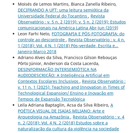
Moisés de Lemos Martins, Bianca Zanella Ribeiro,
DECIFRANDO A UFT: uma leitura semiótica da
Universidade Federal do Tocantins
,
Revista
Observatório : v. 5 n. 2 (2019): v. 5 n. 2 (2019): Estudos
comunicacionais na América Latina Abr-Jun (2019)
Leon Farhi Neto,
FOTOGRAFIA E PÓS-FOTOGRAFIA: do
controle ao descontrole
,
Revista Observatório : v. 4 n.
1 (2018): Vol. 4 N. 1 (2018) Pós-verdade, Escrita e...
Janeiro-Março 2018
Adriano Alves da Silva, Francisco Gilson Rebouças
Pôrto Júnior, Anderson da Costa Lacerda,
DESINFORMAÇÃO INTERSEMIÓTICA NA
AUDIODESCRIÇÃO: A Inteligência Artificial em
Contextos Escolares Inclusivos
,
Revista Observatório :
v. 11 n. 1 (2025): Teaching and Innovation in Times of
Technological Expansion/ Ensino e Inovação em
Tempos de Expansão Tecnológica
Leila Adriana Baptaglin, Acsa da Silva Ribeiro,
A
POÉTICA VISUAL DE ISAIAS MILIANO: Arte e
Arqueologia na Amazônia
,
Revista Observatório : v. 4
n. 2 (2018): Vol. 4 N. 2 (2018) Estudos sobre a
naturalização da cultura da violência na sociedade