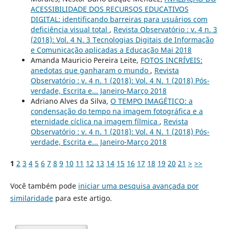
ACESSIBILIDADE DOS RECURSOS EDUCATIVOS
DIGITAL: identificando barreiras para usuários com
deficiência visual total
,
Revista Observatório : v. 4 n. 3
(2018): Vol. 4 N. 3 Tecnologias Digitais de Informação
e Comunicação aplicadas a Educação Mai 2018
Amanda Mauricio Pereira Leite,
FOTOS INCRÍVEIS:
anedotas que ganharam o mundo
,
Revista
Observatório : v. 4 n. 1 (2018): Vol. 4 N. 1 (2018) Pós-
verdade, Escrita e... Janeiro-Março 2018
Adriano Alves da Silva,
O TEMPO IMAGÉTICO: a
condensação do tempo na imagem fotográfica e a
eternidade cíclica na imagem fílmica
,
Revista
Observatório : v. 4 n. 1 (2018): Vol. 4 N. 1 (2018) Pós-
verdade, Escrita e... Janeiro-Março 2018
1
2
3
4
5
6
7
8
9
10
11
12
13
14
15
16
17
18
19
20
21
>
>>
Você também pode
iniciar uma pesquisa avançada por
similaridade
para este artigo.