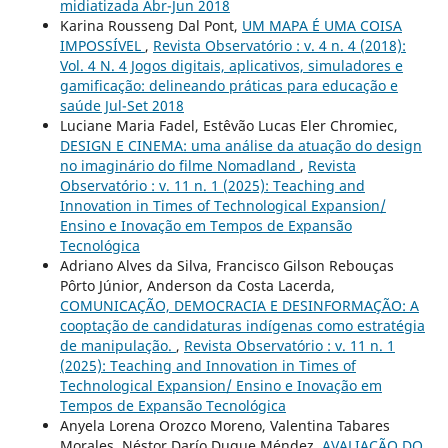
midiatizada Abr-Jun 2018
Karina Rousseng Dal Pont,
UM MAPA É UMA COISA
IMPOSSÍVEL
,
Revista Observatório : v. 4 n. 4 (2018):
Vol. 4 N. 4 Jogos digitais, aplicativos, simuladores e
gamificação: delineando práticas para educação e
saúde Jul-Set 2018
Luciane Maria Fadel, Estêvão Lucas Eler Chromiec,
DESIGN E CINEMA: uma análise da atuação do design
no imaginário do filme Nomadland
,
Revista
Observatório : v. 11 n. 1 (2025): Teaching and
Innovation in Times of Technological Expansion/
Ensino e Inovação em Tempos de Expansão
Tecnológica
Adriano Alves da Silva, Francisco Gilson Rebouças
Pôrto Júnior, Anderson da Costa Lacerda,
COMUNICAÇÃO, DEMOCRACIA E DESINFORMAÇÃO: A
cooptação de candidaturas indígenas como estratégia
de manipulação.
,
Revista Observatório : v. 11 n. 1
(2025): Teaching and Innovation in Times of
Technological Expansion/ Ensino e Inovação em
Tempos de Expansão Tecnológica
Anyela Lorena Orozco Moreno, Valentina Tabares
Morales, Néstor Darío Duque Méndez,
AVALIAÇÃO DO