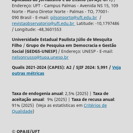
Endereço: UFT - Campus Palmas - Avenida NS 15, 109
Norte - Plano Diretor Norte - Palmas - TO, 77001-
090 Brasil - E-mail:
gilsonporto@uft.edu.br
/
revistaobservatorio@uft.edu.br
Latitude: -10,1797486
/ Longitude: -48,3601553
Universidade Estadual Paulista Júlio de Mesquita
Filho
/
Grupo de Pesquisa em Democracia e Gestão
Social (GEDGS-UNESP)
/ Endereço: UNESP - E-mail:
nelsonrusso@tupa.unesp.br
Qualis 2021-2024 (CAPES): A2 / SJIF 2024: 5,991 /
Veja
outras métricas
Taxa de endogenia anual
: 2,5% (2025) |
Taxa de
aceitação anual
: 9% (2025) |
Taxa de recusa anual
:
91% (2025) (Veja as estatísticas em
Critérios de
Qualidade
)
© OPAJE/UFT