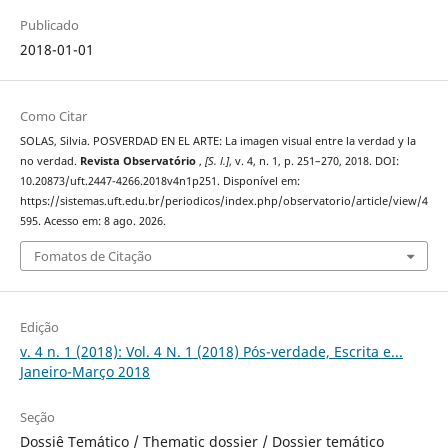
Publicado
2018-01-01
Como Citar
SOLAS, Silvia. POSVERDAD EN EL ARTE: La imagen visual entre la verdad y la
no verdad.
Revista Observatório
,
[S. l.]
, v. 4, n. 1, p. 251–270, 2018. DOI:
10.20873/uft.2447-4266.2018v4n1p251. Disponível em:
https://sistemas.uft.edu.br/periodicos/index.php/observatorio/article/view/4
595. Acesso em: 8 ago. 2026.
Fomatos de Citação
Edição
v. 4 n. 1 (2018): Vol. 4 N. 1 (2018) Pós-verdade, Escrita e...
Janeiro-Março 2018
Seção
Dossiê Temático / Thematic dossier / Dossier temático