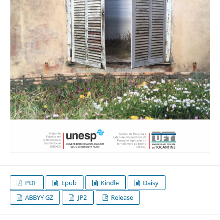
PDF
Epub
Kindle
Daisy
ABBYY GZ
JP2
Release