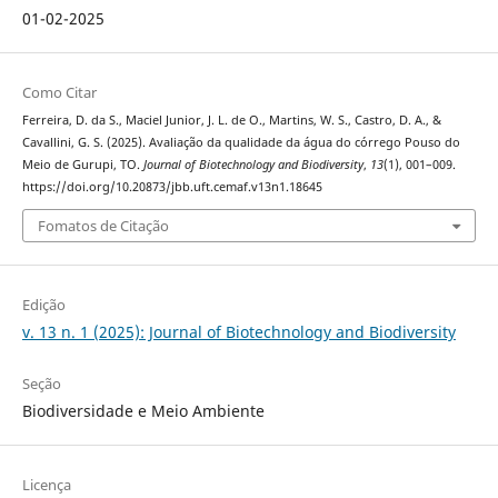
01-02-2025
Como Citar
Ferreira, D. da S., Maciel Junior, J. L. de O., Martins, W. S., Castro, D. A., &
Cavallini, G. S. (2025). Avaliação da qualidade da água do córrego Pouso do
Meio de Gurupi, TO.
Journal of Biotechnology and Biodiversity
,
13
(1), 001–009.
https://doi.org/10.20873/jbb.uft.cemaf.v13n1.18645
Fomatos de Citação
Edição
v. 13 n. 1 (2025): Journal of Biotechnology and Biodiversity
Seção
Biodiversidade e Meio Ambiente
Licença