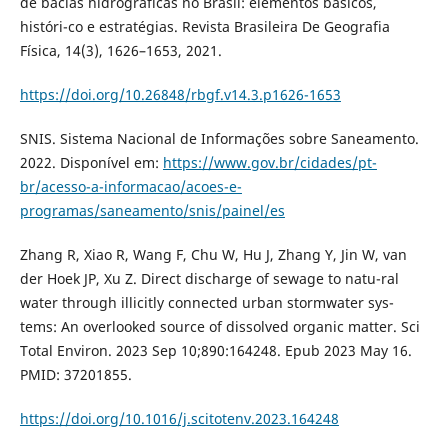
de bacias hidrográficas no Brasil: elementos básicos,
históri-co e estratégias. Revista Brasileira De Geografia
Física, 14(3), 1626–1653, 2021.
https://doi.org/10.26848/rbgf.v14.3.p1626-1653
SNIS. Sistema Nacional de Informações sobre Saneamento.
2022. Disponível em:
https://www.gov.br/cidades/pt-
br/acesso-a-informacao/acoes-e-
programas/saneamento/snis/painel/es
Zhang R, Xiao R, Wang F, Chu W, Hu J, Zhang Y, Jin W, van
der Hoek JP, Xu Z. Direct discharge of sewage to natu-ral
water through illicitly connected urban stormwater sys-
tems: An overlooked source of dissolved organic matter. Sci
Total Environ. 2023 Sep 10;890:164248. Epub 2023 May 16.
PMID: 37201855.
https://doi.org/10.1016/j.scitotenv.2023.164248