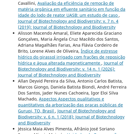
Cavallini,
Avaliação da eficiência de remoção de
matéria orgânica em efluente sanitário em função da
idade do lodo de reator UASB: um estudo de caso
,
Journal of Biotechnology and Biodiversity: v. 7 n. 4
(2019): Journal of Biotechnology and Biodiversity
Alisson Macendo Amaral, Eliete Aparecida Graciano
Gonçalves, Maria Ângela Cruz Macêdo dos Santos,
Adriana Magalhães Farias, Ana Flávia Cordeiro de
Brito, Lorene Alves de Oliveira,
Índice de estresse
hídrico do girassol irrigado com frações de reposição
hídrica e água alterada magneticamente
,
Journal of
Biotechnology and Biodiversity: v. 14 n. 1 (2026):
Journal of Biotechnology and Biodiversity
Allan Deyvid Pereira da Silva, Antonio Carlos Batista,
Marcos Giongo, Daniela Batista Biondi, André Ferreira
Dos Santos, Jader Nunes Cachoeira, Igor Eloi Silva
Machado,
Aspectos Aspectos qualitativos e
quantitativos da arborização das praças públicas de
Gurupi, TO, Brasil
,
Journal of Biotechnology and
Biodiversity: v. 6 n. 1 (2018): Journal of Biotechnology
and Biodiversity
Jéssica Maia Alves Pimenta, Afrânio José Soriano