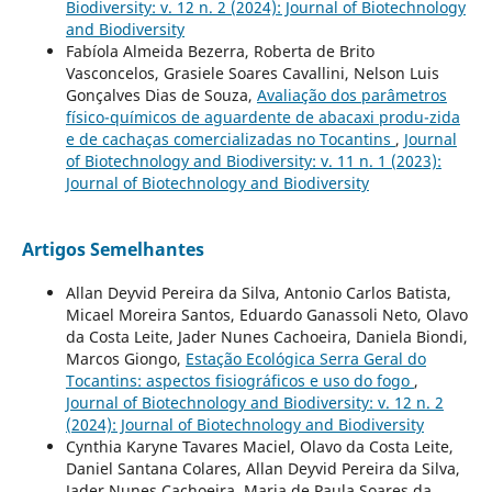
Biodiversity: v. 12 n. 2 (2024): Journal of Biotechnology
and Biodiversity
Fabíola Almeida Bezerra, Roberta de Brito
Vasconcelos, Grasiele Soares Cavallini, Nelson Luis
Gonçalves Dias de Souza,
Avaliação dos parâmetros
físico-químicos de aguardente de abacaxi produ-zida
e de cachaças comercializadas no Tocantins
,
Journal
of Biotechnology and Biodiversity: v. 11 n. 1 (2023):
Journal of Biotechnology and Biodiversity
Artigos Semelhantes
Allan Deyvid Pereira da Silva, Antonio Carlos Batista,
Micael Moreira Santos, Eduardo Ganassoli Neto, Olavo
da Costa Leite, Jader Nunes Cachoeira, Daniela Biondi,
Marcos Giongo,
Estação Ecológica Serra Geral do
Tocantins: aspectos fisiográficos e uso do fogo
,
Journal of Biotechnology and Biodiversity: v. 12 n. 2
(2024): Journal of Biotechnology and Biodiversity
Cynthia Karyne Tavares Maciel, Olavo da Costa Leite,
Daniel Santana Colares, Allan Deyvid Pereira da Silva,
Jader Nunes Cachoeira, Maria de Paula Soares da