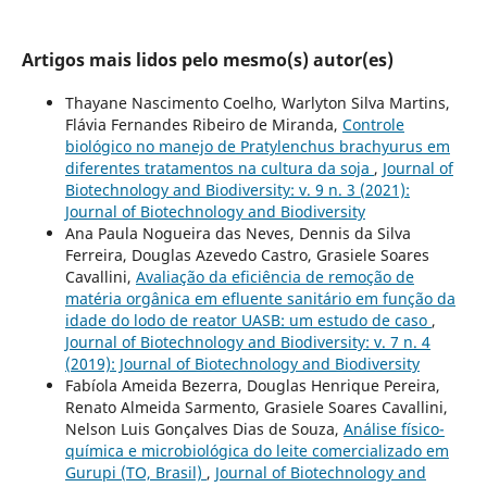
Artigos mais lidos pelo mesmo(s) autor(es)
Thayane Nascimento Coelho, Warlyton Silva Martins,
Flávia Fernandes Ribeiro de Miranda,
Controle
biológico no manejo de Pratylenchus brachyurus em
diferentes tratamentos na cultura da soja
,
Journal of
Biotechnology and Biodiversity: v. 9 n. 3 (2021):
Journal of Biotechnology and Biodiversity
Ana Paula Nogueira das Neves, Dennis da Silva
Ferreira, Douglas Azevedo Castro, Grasiele Soares
Cavallini,
Avaliação da eficiência de remoção de
matéria orgânica em efluente sanitário em função da
idade do lodo de reator UASB: um estudo de caso
,
Journal of Biotechnology and Biodiversity: v. 7 n. 4
(2019): Journal of Biotechnology and Biodiversity
Fabíola Ameida Bezerra, Douglas Henrique Pereira,
Renato Almeida Sarmento, Grasiele Soares Cavallini,
Nelson Luis Gonçalves Dias de Souza,
Análise físico-
química e microbiológica do leite comercializado em
Gurupi (TO, Brasil)
,
Journal of Biotechnology and