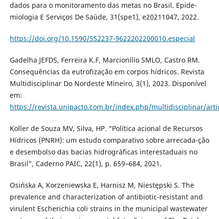
dados para o monitoramento das metas no Brasil. Epide-
miologia E Serviços De Saúde, 31(spe1), e20211047, 2022.
https://doi.org/10.1590/SS2237-9622202200010.especial
Gadelha JEFDS, Ferreira K.F, Marcionílio SMLO, Castro RM.
Consequências da eutrofização em corpos hídricos. Revista
Multidisciplinar Do Nordeste Mineiro, 3(1), 2023. Disponível
em:
https://revista.unipacto.com.br/index.php/multidisciplinar/art
Koller de Souza MV, Silva, HP. “Política acional de Recursos
Hídricos (PNRH): um estudo comparativo sobre arrecada-ção
e desembolso das bacias hidrográficas interestaduais no
Brasil”, Caderno PAIC, 22(1), p. 659–684, 2021.
Osińska A, Korzeniewska E, Harnisz M, Niestępski S. The
prevalence and characterization of antibiotic-resistant and
virulent Escherichia coli strains in the municipal wastewater