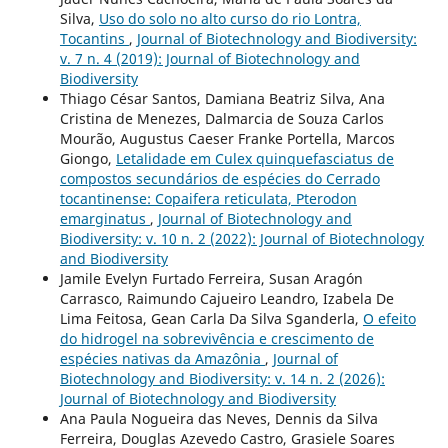
Silva,
Uso do solo no alto curso do rio Lontra,
Tocantins
,
Journal of Biotechnology and Biodiversity:
v. 7 n. 4 (2019): Journal of Biotechnology and
Biodiversity
Thiago César Santos, Damiana Beatriz Silva, Ana
Cristina de Menezes, Dalmarcia de Souza Carlos
Mourão, Augustus Caeser Franke Portella, Marcos
Giongo,
Letalidade em Culex quinquefasciatus de
compostos secundários de espécies do Cerrado
tocantinense: Copaifera reticulata, Pterodon
emarginatus
,
Journal of Biotechnology and
Biodiversity: v. 10 n. 2 (2022): Journal of Biotechnology
and Biodiversity
Jamile Evelyn Furtado Ferreira, Susan Aragón
Carrasco, Raimundo Cajueiro Leandro, Izabela De
Lima Feitosa, Gean Carla Da Silva Sganderla,
O efeito
do hidrogel na sobrevivência e crescimento de
espécies nativas da Amazônia
,
Journal of
Biotechnology and Biodiversity: v. 14 n. 2 (2026):
Journal of Biotechnology and Biodiversity
Ana Paula Nogueira das Neves, Dennis da Silva
Ferreira, Douglas Azevedo Castro, Grasiele Soares