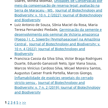
Soares, Mineia Moimáz,
Unidades de Conservação por
meio da compensação de reserva legal: avaliação na
Serra de Maracaju - MS
,
Journal of Biotechnology and
Biodiversity: v. 10 n. 2 (2022): Journal of Biotechnology
and Biodiversity
Luiz Antonio de Souza, Sônia Maciel da Rosa, Maria
Teresa Fernandez Piedade,
Germinação da semente e
desenvolvimento pós-seminal de Victoria amazonica
(Poepp.) J. C. Sowerby (Nymphaeaceae) na Amazônia
Central
,
Journal of Biotechnology and Biodiversity: v.
10 n. 4 (2022): Journal of Biotechnology and
Biodiversity
Francisca Cassia da Silva Silva, Victor Braga Rodrigues
Duarte, Eduardo Ganassoli Neto, Igor Viana Sousa,
Marcos Vinícius Cardoso Silva, Micael Moreira Santos,
Augustus Caeser Frank Portella, Marcos Giongo,
Inflamabilidade de espécies vegetais do cerrado
stricto sensu
,
Journal of Biotechnology and
Biodiversity: v. 7 n. 2 (2019): Journal of Biotechnology
and Biodiversity
1
2
3
4
5
>
>>