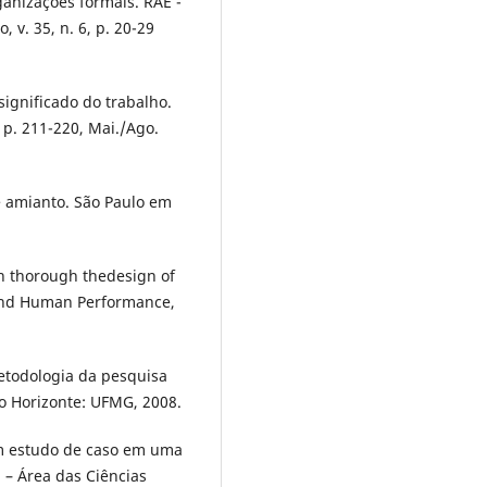
anizações formais. RAE -
 v. 35, n. 6, p. 20-29
significado do trabalho.
2, p. 211-220, Mai./Ago.
de amianto. São Paulo em
on thorough thedesign of
 and Human Performance,
etodologia da pesquisa
o Horizonte: UFMG, 2008.
 um estudo de caso em uma
 – Área das Ciências