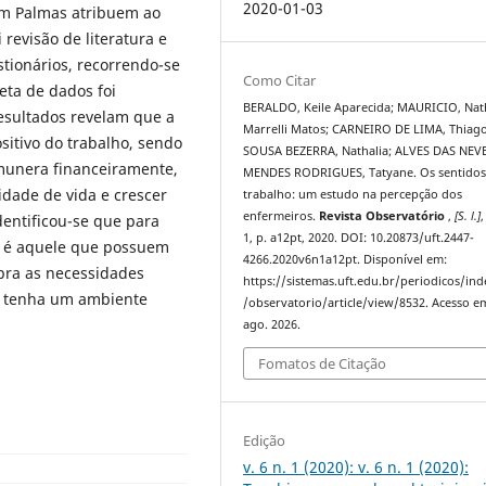
2020-01-03
em Palmas atribuem ao
 revisão de literatura e
tionários, recorrendo-se
Como Citar
eta de dados foi
BERALDO, Keile Aparecida; MAURICIO, Nat
esultados revelam que a
Marrelli Matos; CARNEIRO DE LIMA, Thiago
itivo do trabalho, sendo
SOUSA BEZERRA, Nathalia; ALVES DAS NEV
munera financeiramente,
MENDES RODRIGUES, Tatyane. Os sentidos
dade de vida e crescer
trabalho: um estudo na percepção dos
enfermeiros.
Revista Observatório
,
[S. l.]
,
dentificou-se que para
1, p. a12pt, 2020. DOI: 10.20873/uft.2447-
o é aquele que possuem
4266.2020v6n1a12pt. Disponível em:
upra as necessidades
https://sistemas.uft.edu.br/periodicos/in
, tenha um ambiente
/observatorio/article/view/8532. Acesso e
ago. 2026.
Fomatos de Citação
Edição
v. 6 n. 1 (2020): v. 6 n. 1 (2020):