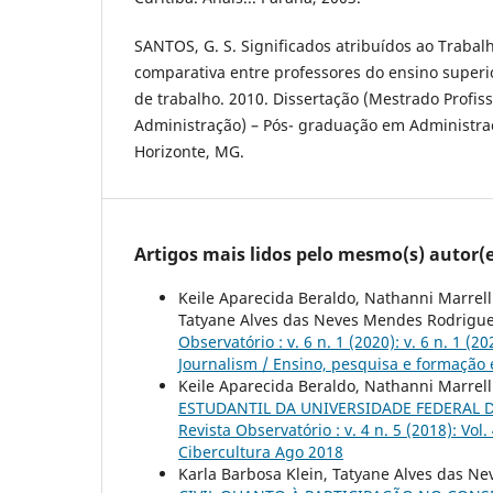
SANTOS, G. S. Significados atribuídos ao Trabal
comparativa entre professores do ensino superi
de trabalho. 2010. Dissertação (Mestrado Profis
Administração) – Pós- graduação em Administra
Horizonte, MG.
Artigos mais lidos pelo mesmo(s) autor(e
Keile Aparecida Beraldo, Nathanni Marrell
Tatyane Alves das Neves Mendes Rodrigu
Observatório : v. 6 n. 1 (2020): v. 6 n. 1 
Journalism / Ensino, pesquisa e formação
Keile Aparecida Beraldo, Nathanni Marrel
ESTUDANTIL DA UNIVERSIDADE FEDERAL DO 
Revista Observatório : v. 4 n. 5 (2018): Vo
Cibercultura Ago 2018
Karla Barbosa Klein, Tatyane Alves das N