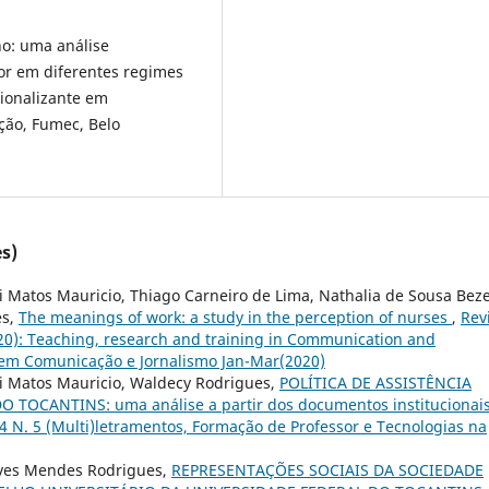
ho: uma análise
or em diferentes regimes
sionalizante em
ção, Fumec, Belo
s)
i Matos Mauricio, Thiago Carneiro de Lima, Nathalia de Sousa Beze
es,
The meanings of work: a study in the perception of nurses
,
Rev
(2020): Teaching, research and training in Communication and
 em Comunicação e Jornalismo Jan-Mar(2020)
li Matos Mauricio, Waldecy Rodrigues,
POLÍTICA DE ASSISTÊNCIA
TOCANTINS: uma análise a partir dos documentos institucionai
l. 4 N. 5 (Multi)letramentos, Formação de Professor e Tecnologias na
eves Mendes Rodrigues,
REPRESENTAÇÕES SOCIAIS DA SOCIEDADE