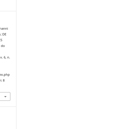
hanni
; DE
ES
 do
 v. 6, n.
dex.php
m: 8