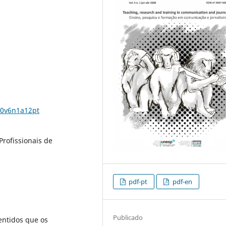
20v6n1a12pt
Profissionais de
pdf-pt
pdf-en
Publicado
sentidos que os