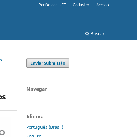
Periódicos UFT
Cadastro
Acesso
Buscar
em
Enviar Submissão
Navegar
os
Idioma
Português (Brasil)
English