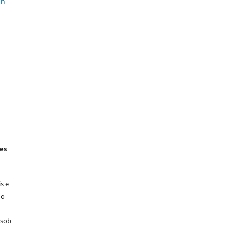
in
es
s e
 o
 sob