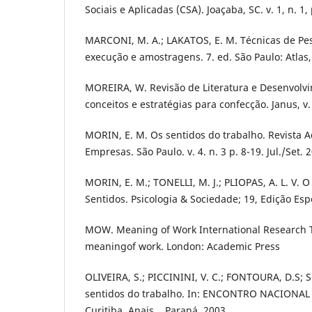
Sociais e Aplicadas (CSA). Joaçaba, SC. v. 1, n. 1,
MARCONI, M. A.; LAKATOS, E. M. Técnicas de Pe
execução e amostragens. 7. ed. São Paulo: Atlas,
MOREIRA, W. Revisão de Literatura e Desenvolvi
conceitos e estratégias para confecção. Janus, v. 
MORIN, E. M. Os sentidos do trabalho. Revista 
Empresas. São Paulo. v. 4. n. 3 p. 8-19. Jul./Set. 
MORIN, E. M.; TONELLI, M. J.; PLIOPAS, A. L. V. 
Sentidos. Psicologia & Sociedade; 19, Edição Espe
MOW. Meaning of Work International Research 
meaningof work. London: Academic Press
OLIVEIRA, S.; PICCININI, V. C.; FONTOURA, D.S;
sentidos do trabalho. In: ENCONTRO NACIONAL 
Curitiba. Anais... Paraná, 2003.