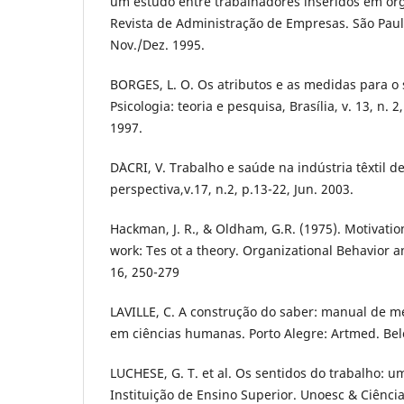
um estudo entre trabalhadores inseridos em org
Revista de Administração de Empresas. São Paulo,
Nov./Dez. 1995.
BORGES, L. O. Os atributos e as medidas para o 
Psicologia: teoria e pesquisa, Brasília, v. 13, n. 
1997.
D`ACRI, V. Trabalho e saúde na indústria têxtil 
perspectiva,v.17, n.2, p.13-22, Jun. 2003.
Hackman, J. R., & Oldham, G.R. (1975). Motivati
work: Tes ot a theory. Organizational Behavior
16, 250-279
LAVILLE, C. A construção do saber: manual de m
em ciências humanas. Porto Alegre: Artmed. Bel
LUCHESE, G. T. et al. Os sentidos do trabalho:
Instituição de Ensino Superior. Unoesc & Ciência