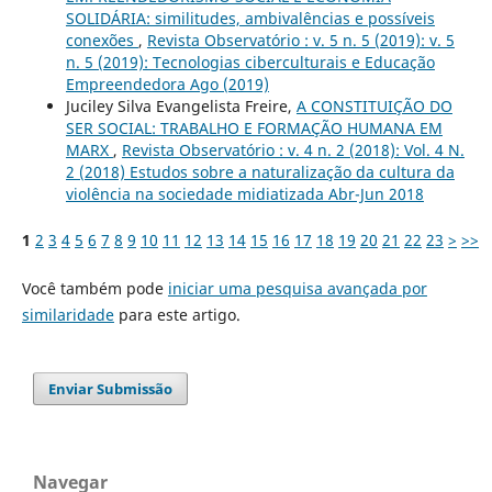
SOLIDÁRIA: similitudes, ambivalências e possíveis
conexões
,
Revista Observatório : v. 5 n. 5 (2019): v. 5
n. 5 (2019): Tecnologias ciberculturais e Educação
Empreendedora Ago (2019)
Juciley Silva Evangelista Freire,
A CONSTITUIÇÃO DO
SER SOCIAL: TRABALHO E FORMAÇÃO HUMANA EM
MARX
,
Revista Observatório : v. 4 n. 2 (2018): Vol. 4 N.
2 (2018) Estudos sobre a naturalização da cultura da
violência na sociedade midiatizada Abr-Jun 2018
1
2
3
4
5
6
7
8
9
10
11
12
13
14
15
16
17
18
19
20
21
22
23
>
>>
Você também pode
iniciar uma pesquisa avançada por
similaridade
para este artigo.
Enviar Submissão
Navegar