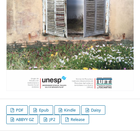
PDF
Epub
Kindle
Daisy
ABBYY GZ
JP2
Release