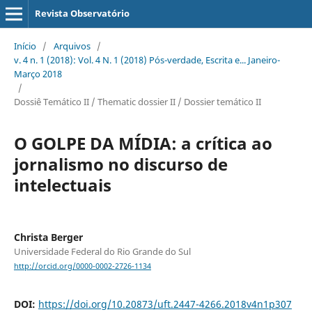
Revista Observatório
Início
/
Arquivos
/
v. 4 n. 1 (2018): Vol. 4 N. 1 (2018) Pós-verdade, Escrita e... Janeiro-
Março 2018
/
Dossiê Temático II / Thematic dossier II / Dossier temático II
O GOLPE DA MÍDIA: a crítica ao
jornalismo no discurso de
intelectuais
Christa Berger
Universidade Federal do Rio Grande do Sul
http://orcid.org/0000-0002-2726-1134
DOI:
https://doi.org/10.20873/uft.2447-4266.2018v4n1p307