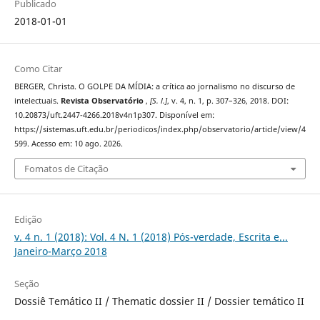
Publicado
2018-01-01
Como Citar
BERGER, Christa. O GOLPE DA MÍDIA: a crítica ao jornalismo no discurso de
intelectuais.
Revista Observatório
,
[S. l.]
, v. 4, n. 1, p. 307–326, 2018. DOI:
10.20873/uft.2447-4266.2018v4n1p307. Disponível em:
https://sistemas.uft.edu.br/periodicos/index.php/observatorio/article/view/4
599. Acesso em: 10 ago. 2026.
Fomatos de Citação
Edição
v. 4 n. 1 (2018): Vol. 4 N. 1 (2018) Pós-verdade, Escrita e...
Janeiro-Março 2018
Seção
Dossiê Temático II / Thematic dossier II / Dossier temático II