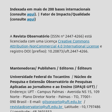
Indexada em mais de 200 bases internacionais
(consulte
aqui
). | Fator de Impacto/Qualidade
(consulte
aqui
)
A
Revista Observatório
(ISSN nº 2447-4266) está
licenciada com uma Licença
Creative Commons
Attribution-NonCommercial 4.0 International License
e
registro DOI (prefixo): 10.20873/uft.2447-4266.
Mantenedoras/ Publishers / Editores / Éditeurs
Universidade Federal do Tocantins
/
Núcleo de
Pesquisa e Extensão Observatório de Pesquisas
Aplicadas ao Jornalismo e ao Ensino (OPAJE-UFT)
/
Endereço: UFT - Campus Palmas - Avenida NS 15, 109
Norte - Plano Diretor Norte - Palmas - TO, 77001-
090 Brasil - E-mail:
gilsonporto@uft.edu.br
/
revistaobservatorio@uft.edu.br
Latitude: -10,1797486
/ Longitude: -48,3601553