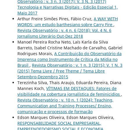
Observatório : v. 3 n. 3 (2017): V. 3 N. 3 (2017)
Tecnologia e Narrativas Digitais - Edição Especial 1,
Maio 2017
Arthur Freire Simões Pires, Fábio Cruz,
A WAY WITH
WORDS: um estudo barthesiano sobre Carry Fire
,
Revista Observatório : v. 4 n. 6 (2018): Vol. 4 N. 6
Jornalismo Literário Out-Dez 2018
Manoel Pereira Rocha Neto, Laís Karla da Silva
Barreto, Isabel Cristine Machado de Carvalho, Gabriel
Rodrigues Morais,
A Contribuição do Observatório da
Imprensa como Instrumento de Crítica da Mídia no
Brasil
,
Revista Observatório : v. 1 n. 3 (2015): V. 1 N. 3
(2015) Tema Livre / Free Theme / Tema Libre
Setembro-Dezembro 2015
Terezinha Silva, Thais Araujo, Eduarda Pereira, Diana
Mannes Koch,
VÍTIMAS EM DESTAQUES: Fatores de
visibilidade na cobertura jornalística de feminicidios
,
Revista Observatório : v. 10 n. 1 (2024): Teaching,
Communication and Training Processes/ Ensino,
comunicação e processos de formação
Edson Marques Oliveira, Edson Marques Oliveira,
RESPONSABILIDADE SOCIAL EMPRESARIAL,
EMPREENDEDORISMO SOCIAL E ECONOMIA