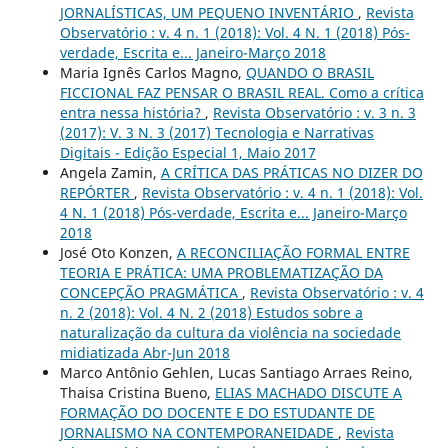
JORNALÍSTICAS, UM PEQUENO INVENTÁRIO
,
Revista
Observatório : v. 4 n. 1 (2018): Vol. 4 N. 1 (2018) Pós-
verdade, Escrita e... Janeiro-Março 2018
Maria Ignês Carlos Magno,
QUANDO O BRASIL
FICCIONAL FAZ PENSAR O BRASIL REAL. Como a crítica
entra nessa história?
,
Revista Observatório : v. 3 n. 3
(2017): V. 3 N. 3 (2017) Tecnologia e Narrativas
Digitais - Edição Especial 1, Maio 2017
Angela Zamin,
A CRÍTICA DAS PRÁTICAS NO DIZER DO
REPÓRTER
,
Revista Observatório : v. 4 n. 1 (2018): Vol.
4 N. 1 (2018) Pós-verdade, Escrita e... Janeiro-Março
2018
José Oto Konzen,
A RECONCILIAÇÃO FORMAL ENTRE
TEORIA E PRÁTICA: UMA PROBLEMATIZAÇÃO DA
CONCEPÇÃO PRAGMÁTICA
,
Revista Observatório : v. 4
n. 2 (2018): Vol. 4 N. 2 (2018) Estudos sobre a
naturalização da cultura da violência na sociedade
midiatizada Abr-Jun 2018
Marco Antônio Gehlen, Lucas Santiago Arraes Reino,
Thaisa Cristina Bueno,
ELIAS MACHADO DISCUTE A
FORMAÇÃO DO DOCENTE E DO ESTUDANTE DE
JORNALISMO NA CONTEMPORANEIDADE
,
Revista