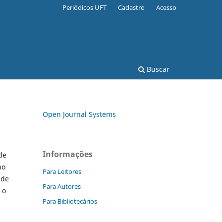
Periódicos UFT
Cadastro
Acesso
Buscar
Open Journal Systems
Informações
de
ho
Para Leitores
 de
Para Autores
 o
Para Bibliotecários