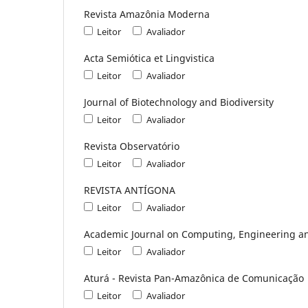
Revista Amazônia Moderna
Leitor
Avaliador
Acta Semiótica et Lingvistica
Leitor
Avaliador
Journal of Biotechnology and Biodiversity
Leitor
Avaliador
Revista Observatório
Leitor
Avaliador
REVISTA ANTÍGONA
Leitor
Avaliador
Academic Journal on Computing, Engineering a
Leitor
Avaliador
Aturá - Revista Pan-Amazônica de Comunicação
Leitor
Avaliador