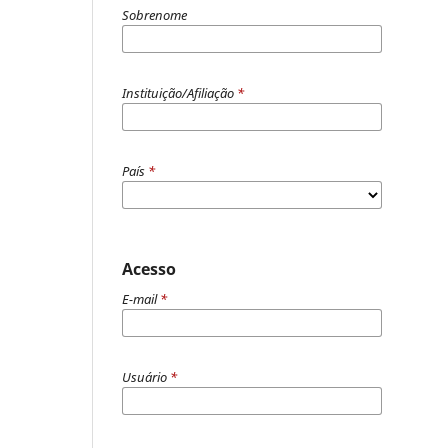
Sobrenome
Instituição/Afiliação
*
País
*
Acesso
E-mail
*
Usuário
*