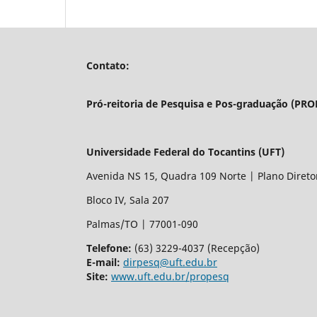
Contato:
Pró-reitoria de Pesquisa e Pos-graduação (PR
Universidade Federal do Tocantins (UFT)
Avenida NS 15, Quadra 109 Norte | Plano Direto
Bloco IV, Sala 207
Palmas/TO | 77001-090
Telefone:
(63) 3229-4037 (Recepção)
E-mail:
dirpesq@uft.edu.br
Site:
www.uft.edu.br/propesq