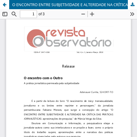
O ENCONTRO ENTRE SUBJETIVIDADE E ALTERIDADE NA CRÍTICA DAS PRÁTICAS JORNALÍSTICAS: aproximações de pesquisa